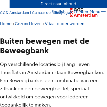
Direct naar inhoud
English site
Zoeken
Menu
GGD Amsterdam | Ga naar de homepage
Pad
Home
Gezond leven
Vitaal ouder worden
tot
huidige
Buiten bewegen met de
pagina
Beweegbank
Op verschillende locaties bij Lang Leven
Thuisflats in Amsterdam staan Beweegbanken.
Een Beweegbank is een combinatie van een
zitbank en een beweegtoestel, speciaal
ontwikkeld om bewegen voor iedereen
toegankelijk te maken.