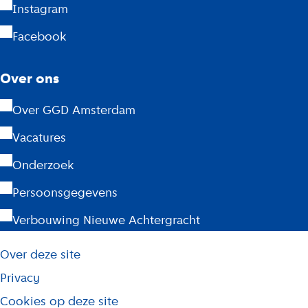
Instagram
d
Facebook
a
m
Over ons
Over GGD Amsterdam
Vacatures
Onderzoek
Persoonsgegevens
Verbouwing Nieuwe Achtergracht
L
Over deze site
i
j
Privacy
s
Cookies op deze site