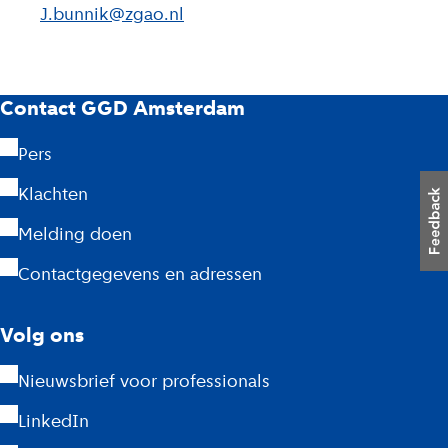
J.bunnik@zgao.nl
G
Contact GGD Amsterdam
G
Pers
D
Klachten
A
Melding doen
m
Contactgegevens en adressen
s
Volg ons
t
Nieuwsbrief voor professionals
e
LinkedIn
r