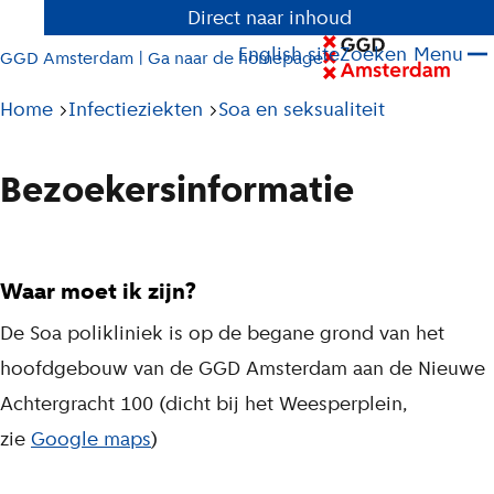
Direct naar inhoud
English site
Zoeken
Menu
GGD Amsterdam | Ga naar de homepage
Pad
Home
Infectieziekten
Soa en seksualiteit
tot
huidige
Bezoekersinformatie
pagina
Waar moet ik zijn?
De Soa polikliniek is op de begane grond van het
hoofdgebouw van de GGD Amsterdam aan de Nieuwe
Achtergracht 100 (dicht bij het Weesperplein,
zie
Google maps
)