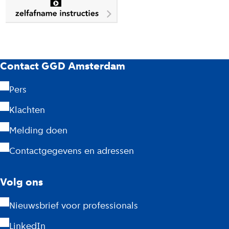
G
Contact GGD Amsterdam
G
Pers
D
Klachten
A
Melding doen
m
Contactgegevens en adressen
s
Volg ons
t
Nieuwsbrief voor professionals
e
LinkedIn