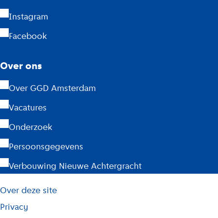
r
Instagram
d
Facebook
a
m
Over ons
Over GGD Amsterdam
Vacatures
Onderzoek
Persoonsgegevens
Verbouwing Nieuwe Achtergracht
L
Over deze site
i
j
Privacy