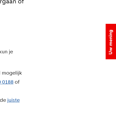
rgaan of
kun je
 mogelijk
 0188
of
 de
juiste