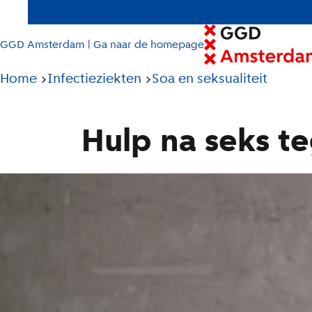
GGD Amsterdam | Ga naar de homepage
Pad
Home
Infectieziekten
Soa en seksualiteit
tot
huidige
Hulp na seks te
pagina