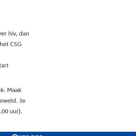
er hiv, dan
 het CSG
art
ok. Maak
eweld. Je
.00 uur).