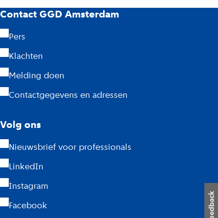
G
Contact GGD Amsterdam
G
Pers
D
Klachten
A
Melding doen
m
Contactgegevens en adressen
s
Volg ons
t
Nieuwsbrief voor professionals
e
LinkedIn
r
Instagram
d
Facebook
a