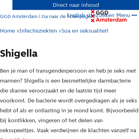
Direct naar inhoud
English site
Zoeken
Menu
GGD Amsterdam | Ga naar de homepage
Pad
Home
Infectieziekten
Soa en seksualiteit
tot
huidige
Shigella
pagina
L
Ben je man of transgenderpersoon en heb je seks met
i
mannen? Shigella is een besmettelijke darmbacterie
j
die diarree veroorzaakt en de laatste tijd meer
s
voorkomt. De bacterie wordt overgedragen als je seks
t
hebt of als er ontlasting in je mond komt. Bijvoorbeeld
bij kontlikken, vingeren of het delen van
seksspeeltjes. Vaak verdwijnen de klachten vanzelf na