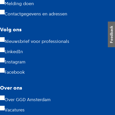
A
Melding doen
m
Contactgegevens en adressen
s
Volg ons
t
Nieuwsbrief voor professionals
e
LinkedIn
r
Instagram
d
Facebook
a
m
Over ons
Over GGD Amsterdam
Vacatures