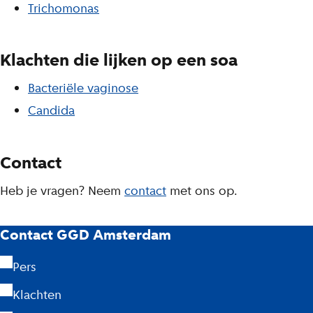
Trichomonas
Klachten die lijken op een soa
Bacteriële vaginose
Candida
Contact
Heb je vragen? Neem
contact
met ons op.
G
Contact GGD Amsterdam
G
Pers
D
Klachten