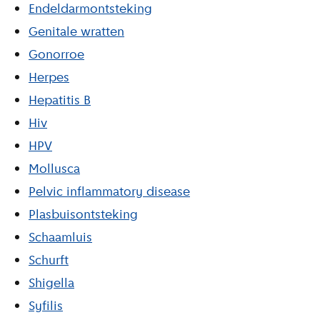
Endeldarmontsteking
Genitale wratten
Gonorroe
Herpes
Hepatitis B
Hiv
HPV
Mollusca
Pelvic inflammatory disease
Plasbuisontsteking
Schaamluis
Schurft
Shigella
Syfilis