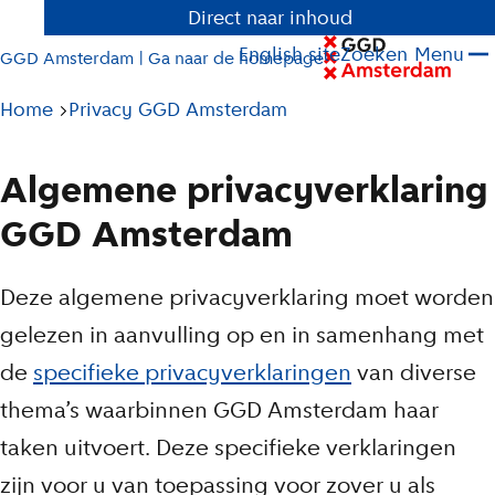
Direct naar inhoud
English site
Zoeken
Menu
GGD Amsterdam | Ga naar de homepage
Pad
Home
Privacy GGD Amsterdam
tot
huidige
Algemene privacyverklaring
pagina
GGD Amsterdam
Deze algemene privacyverklaring moet worden
gelezen in aanvulling op en in samenhang met
de
specifieke privacyverklaringen
van diverse
thema’s waarbinnen GGD Amsterdam haar
taken uitvoert. Deze specifieke verklaringen
zijn voor u van toepassing voor zover u als