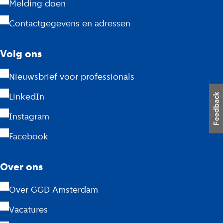
A
Melding doen
m
Contactgegevens en adressen
s
Volg ons
t
Nieuwsbrief voor professionals
e
LinkedIn
r
Instagram
d
Facebook
a
m
Over ons
Over GGD Amsterdam
Vacatures