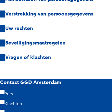
Verstrekking van persoonsgegevens
Uw rechten
Beveiligingsmaatregelen
Vragen of klachten
G
Contact GGD Amsterdam
G
Pers
D
Klachten