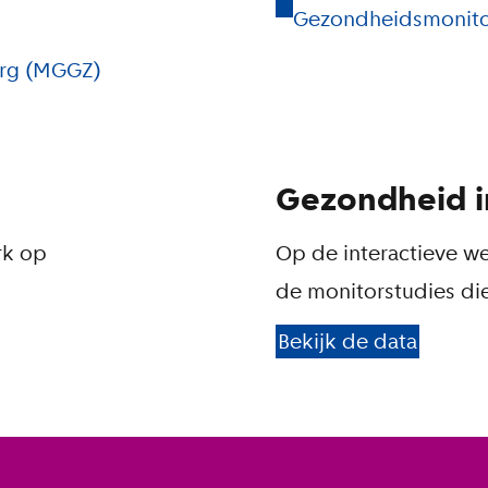
Gezondheidsmonito
org (MGGZ)
Gezondheid i
rk op
Op de interactieve we
de monitorstudies d
Bekijk de data