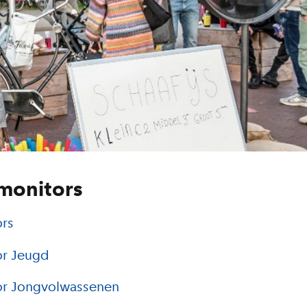
monitors
rs
r Jeugd
r Jongvolwassenen