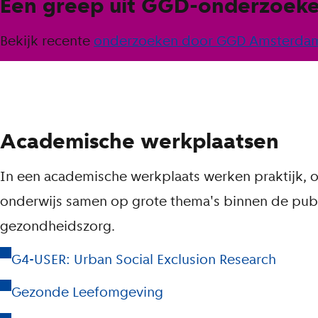
Een greep uit GGD-onderzoek
Bekijk recente
onderzoeken door GGD Amsterda
Academische werkplaatsen
In een academische werkplaats werken praktijk, 
onderwijs samen op grote thema's binnen de pub
gezondheidszorg.
G4-USER: Urban Social Exclusion Research
Gezonde Leefomgeving