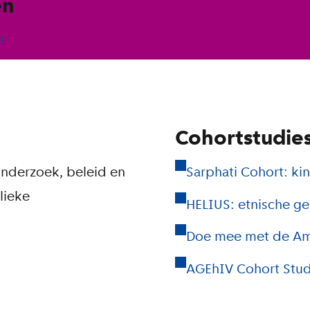
en
m
Cohortstudie
onderzoek, beleid en
Sarphati Cohort: ki
lieke
HELIUS: etnische g
Doe mee met de Am
AGEhIV Cohort Stud