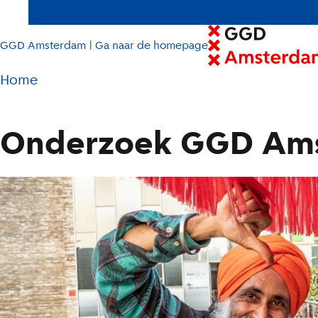
GGD Amsterdam | Ga naar de homepage
Pad
Home
tot
huidige
Onderzoek GGD Am
pagina