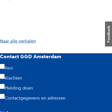
L
Naar alle verhalen
i
G
j
Contact GGD Amsterdam
s
G
Pers
t
D
Klachten
A
Melding doen
m
Contactgegevens en adressen
s