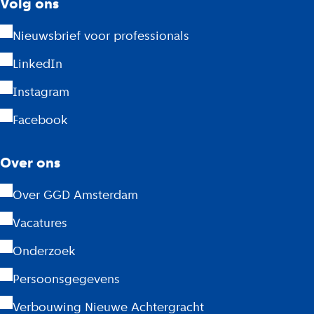
Volg ons
t
Nieuwsbrief voor professionals
e
LinkedIn
r
Instagram
d
Facebook
a
m
Over ons
Over GGD Amsterdam
Vacatures
Onderzoek
Persoonsgegevens
Verbouwing Nieuwe Achtergracht