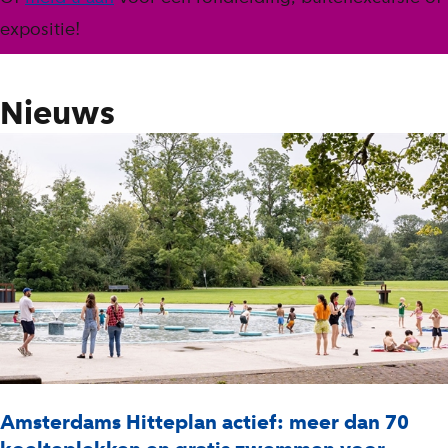
s
expositie!
t
Nieuws
Amsterdams Hitteplan actief: meer dan 70