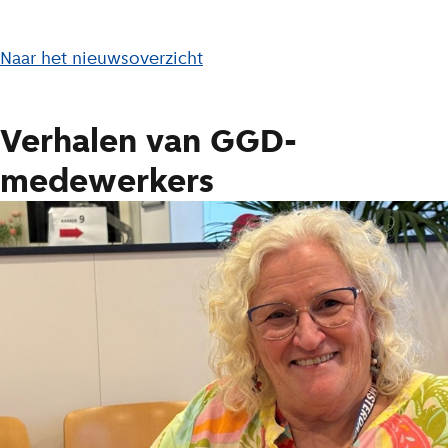
L
Naar het nieuwsoverzicht
i
j
Verhalen van GGD-
s
medewerkers
t