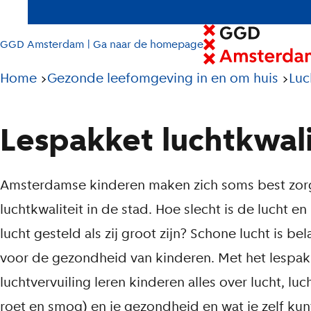
GGD Amsterdam | Ga naar de homepage
Pad
Home
Gezonde leefomgeving in en om huis
Luc
tot
huidige
Lespakket luchtkwali
pagina
L
L
Amsterdamse kinderen maken zich soms best zor
i
i
luchtkwaliteit in de stad. Hoe slecht is de lucht en
lucht gesteld als zij groot zijn? Schone lucht is be
j
j
voor de gezondheid van kinderen. Met het lespak
s
s
luchtvervuiling leren kinderen alles over lucht, luch
t
t
roet en smog) en je gezondheid en wat je zelf ku