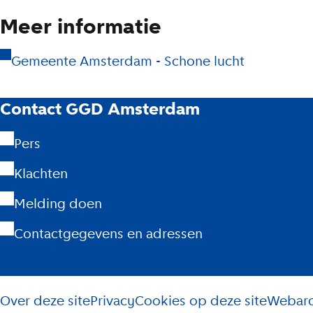
Meer informatie
Gemeente Amsterdam - Schone lucht
G
Contact GGD Amsterdam
G
Pers
Klachten
D
Melding doen
A
Contactgegevens en adressen
m
L
s
Over deze site
Privacy
Cookies op deze site
Webarc
i