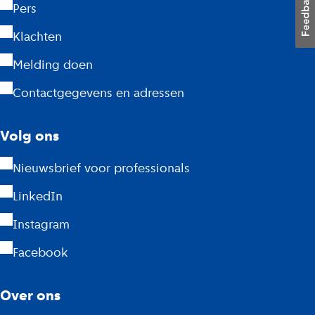
G
Pers
D
Klachten
A
Melding doen
m
Contactgegevens en adressen
s
Volg ons
t
Nieuwsbrief voor professionals
e
LinkedIn
r
Instagram
d
Facebook
a
m
Over ons