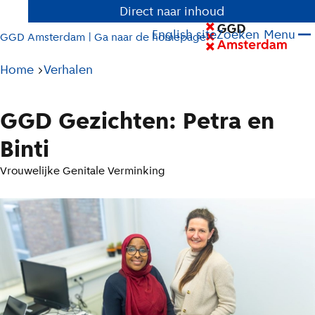
Direct naar inhoud
English site
Zoeken
Menu
GGD Amsterdam | Ga naar de homepage
Pad
Home
Verhalen
tot
huidige
GGD Gezichten: Petra en
pagina
Binti
Vrouwelijke Genitale Verminking