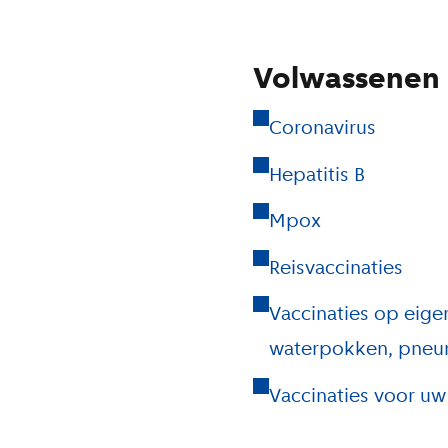
Volwassenen
Coronavirus
Hepatitis B
Mpox
Reisvaccinaties
Vaccinaties op eige
waterpokken, pne
Vaccinaties voor uw