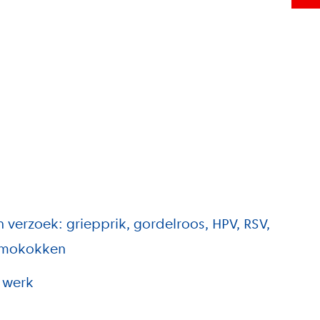
n verzoek: griepprik, gordelroos, HPV, RSV,
umokokken
 werk