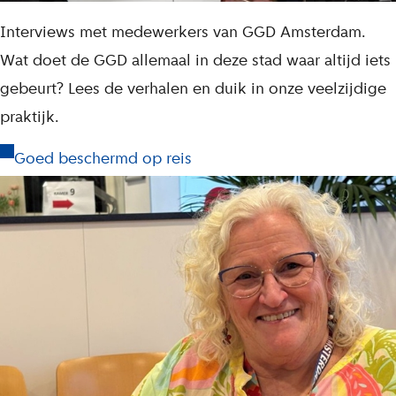
L
Interviews met medewerkers van GGD Amsterdam.
e
Wat doet de GGD allemaal in deze stad waar altijd iets
e
gebeurt? Lees de verhalen en duik in onze veelzijdige
s
praktijk.
t
Goed beschermd op reis
e
k
s
t