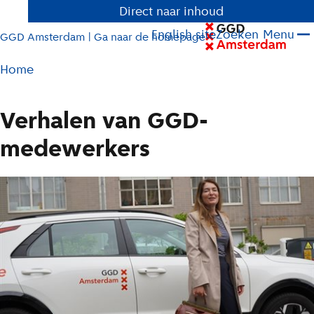
Direct naar inhoud
English site
Zoeken
Menu
GGD Amsterdam | Ga naar de homepage
Pad
Home
tot
huidige
Verhalen van GGD-
pagina
medewerkers
L
i
j
s
t