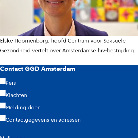
Elske Hoornenborg, hoofd Centrum voor Seksuele
Gezondheid vertelt over Amsterdamse hiv-bestrijding.
G
Contact GGD Amsterdam
G
Pers
D
Klachten
A
Melding doen
m
Contactgegevens en adressen
s