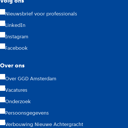
Volg ons
t
Nieuwsbrief voor professionals
e
LinkedIn
r
Instagram
d
Facebook
a
m
Over ons
Over GGD Amsterdam
Vacatures
Onderzoek
Persoonsgegevens
Verbouwing Nieuwe Achtergracht