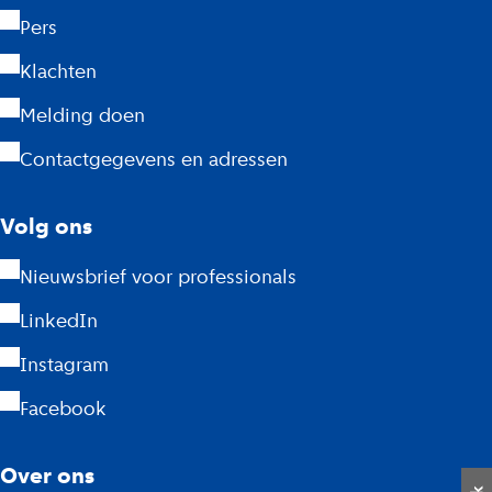
G
Pers
D
Klachten
A
Melding doen
m
Contactgegevens en adressen
s
Volg ons
t
Nieuwsbrief voor professionals
e
LinkedIn
r
Instagram
d
Facebook
a
m
Over ons