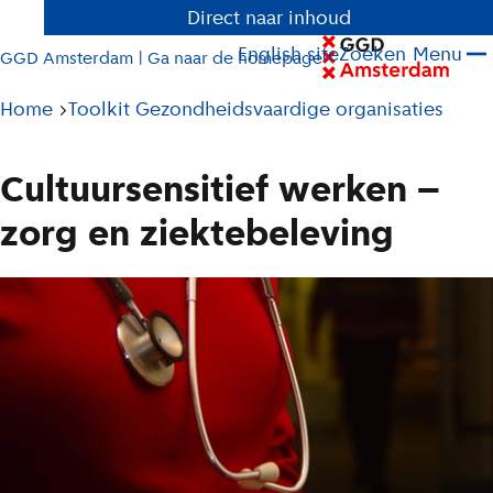
Direct naar inhoud
English site
Zoeken
Menu
GGD Amsterdam | Ga naar de homepage
Pad
Home
Toolkit Gezondheidsvaardige organisaties
tot
huidige
Cultuursensitief werken –
pagina
zorg en ziektebeleving