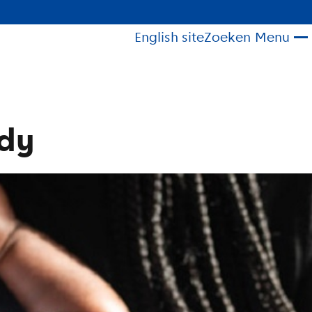
English site
Zoeken
Menu
udy