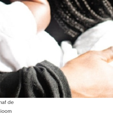
naf de
bioom