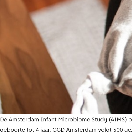
L
De Amsterdam Infant Microbiome Study (AIMS) on
e
geboorte tot 4 jaar. GGD Amsterdam volgt 500 ge