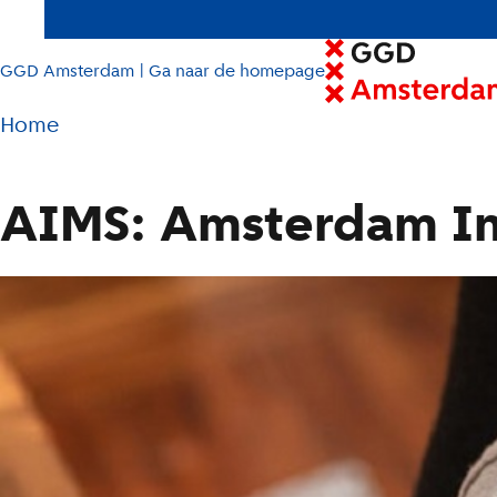
GGD Amsterdam | Ga naar de homepage
Pad
Home
tot
huidige
AIMS: Amsterdam In
pagina