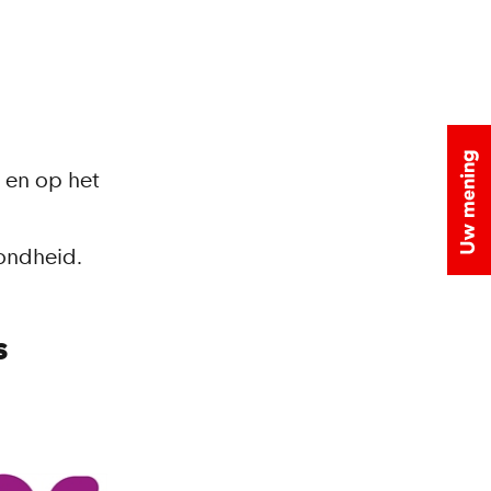
 en op het
ondheid.
s