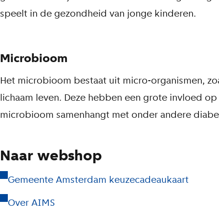
speelt in de gezondheid van jonge kinderen.
e
s
t
Microbioom
e
Het microbioom bestaat uit micro-organismen, zoal
k
lichaam leven. Deze hebben een grote invloed op
s
microbioom samenhangt met onder andere diabete
t
Naar webshop
Gemeente Amsterdam keuzecadeaukaart
Over AIMS