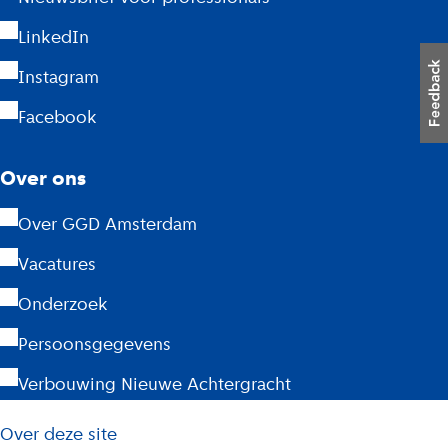
e
LinkedIn
r
Instagram
d
Facebook
a
m
Over ons
Over GGD Amsterdam
Vacatures
Onderzoek
Persoonsgegevens
Verbouwing Nieuwe Achtergracht
L
Over deze site
i