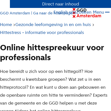
Direct naar inhoud
English site
Zoeken
Menu
GGD Amsterdam | Ga naar de homepage
Pad
Home
Gezonde leefomgeving in en om huis
tot
Hittestress - informatie voor professionals
huidige
Online hittespreekuur voor
pagina
professionals
L
Hoe bereidt u zich voor op een hittegolf? Hoe
e
beschermt u kwetsbare groepen? Wat zet u in een
e
hitteprotocol? En wat kunt u doen aan gebouwen en
s
de openbare ruimte om hitte te verminderen? Experts
t
van de gemeente en de GGD helpen u met deze
e