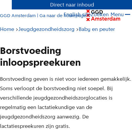
Direct naar inhoud
English site
Zoeken
Menu
GGD Amsterdam | Ga naar de homepage
Pad
Home
Jeugdgezondheidszorg
Baby en peuter
tot
huidige
Borstvoeding
pagina
inloopspreekuren
L
Borstvoeding geven is niet voor iedereen gemakkelijk.
i
Soms verloopt de borstvoeding niet soepel. Bij
j
verschillende jeugdgezondheidszorglocaties is
s
regelmatig een lactatiekundige van de
t
jeugdgezondheidszorg aanwezig. De
lactatiespreekuren zijn gratis.