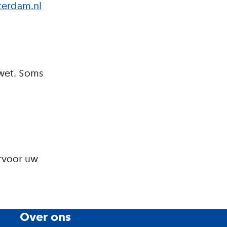
terdam.nl
 wet. Soms
ervoor uw
Over ons