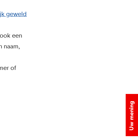
jk geweld
 ook een
en naam,
mer of