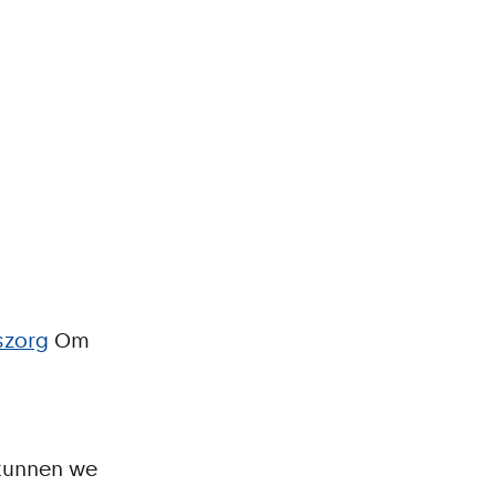
szorg
Om
kunnen we