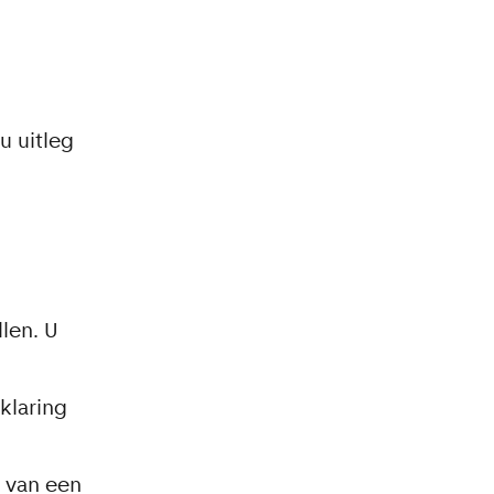
u uitleg
llen. U
klaring
g van een