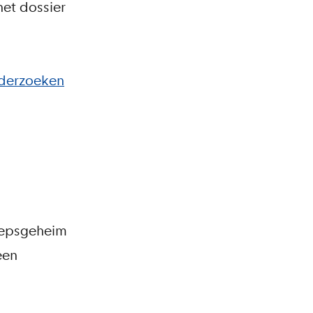
et dossier
derzoeken
roepsgeheim
een