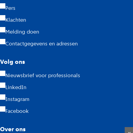
G
Pers
D
Klachten
A
Melding doen
m
Contactgegevens en adressen
s
Volg ons
t
Nieuwsbrief voor professionals
e
LinkedIn
r
Instagram
d
Facebook
a
m
Over ons