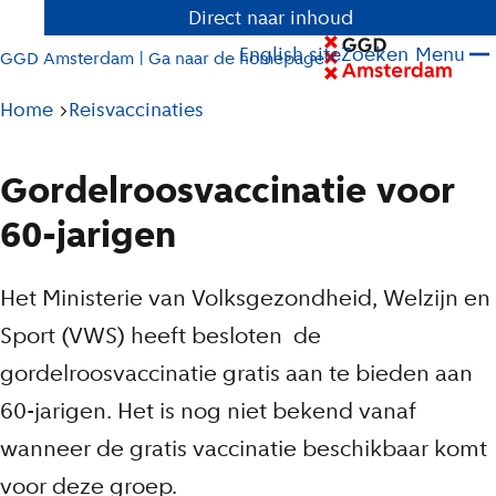
Direct naar inhoud
English site
Zoeken
Menu
GGD Amsterdam | Ga naar de homepage
Pad
Home
Reisvaccinaties
tot
huidige
Gordelroosvaccinatie voor
pagina
60-jarigen
Het Ministerie van Volksgezondheid, Welzijn en
Sport (VWS) heeft besloten de
gordelroosvaccinatie gratis aan te bieden aan
60-jarigen. Het is nog niet bekend vanaf
wanneer de gratis vaccinatie beschikbaar komt
voor deze groep.