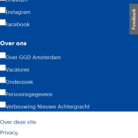
r
Instagram
d
Facebook
a
m
Over ons
Over GGD Amsterdam
Vacatures
Onderzoek
Persoonsgegevens
Verbouwing Nieuwe Achtergracht
L
Over deze site
i
j
Privacy