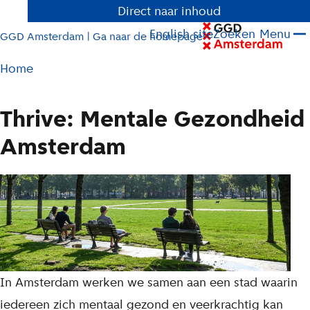
Direct naar inhoud
English site
Zoeken
Menu
GGD Amsterdam | Ga naar de homepage
Pad
Home
tot
huidige
Thrive: Mentale Gezondheid
pagina
Amsterdam
L
In Amsterdam werken we samen aan een stad waarin
i
iedereen zich mentaal gezond en veerkrachtig kan