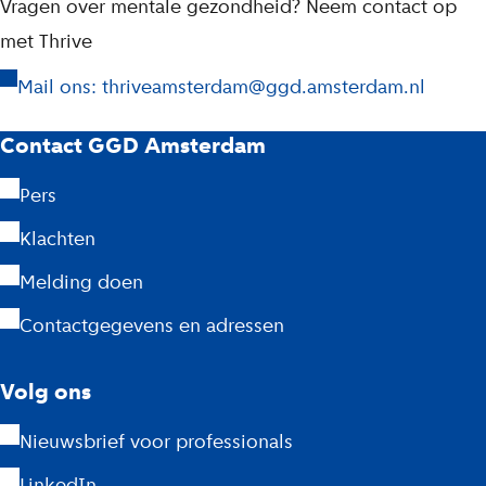
Vragen over mentale gezondheid? Neem contact op
met Thrive
Mail ons: thriveamsterdam@ggd.amsterdam.nl
G
Contact GGD Amsterdam
G
Pers
D
Klachten
A
Melding doen
m
Contactgegevens en adressen
s
Volg ons
t
Nieuwsbrief voor professionals
e
LinkedIn