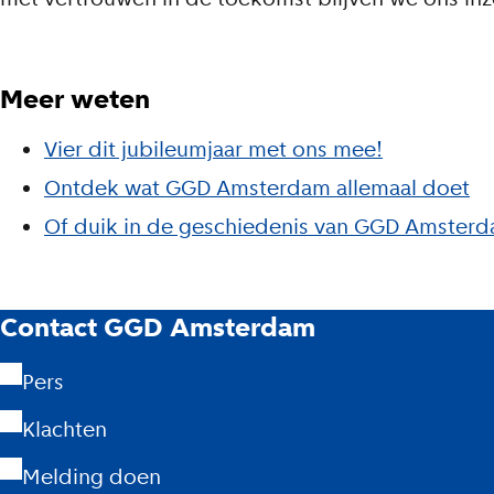
Meer weten
Vier dit jubileumjaar met ons mee!
Ontdek wat GGD Amsterdam allemaal doet
Of duik in de geschiedenis van GGD Amster
G
Contact GGD Amsterdam
G
Pers
Klachten
D
Melding doen