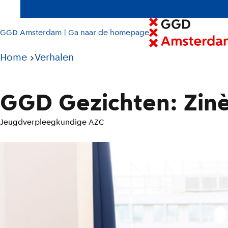
GGD Amsterdam | Ga naar de homepage
Pad
Home
Verhalen
tot
huidige
GGD Gezichten: Zin
pagina
Jeugdverpleegkundige AZC