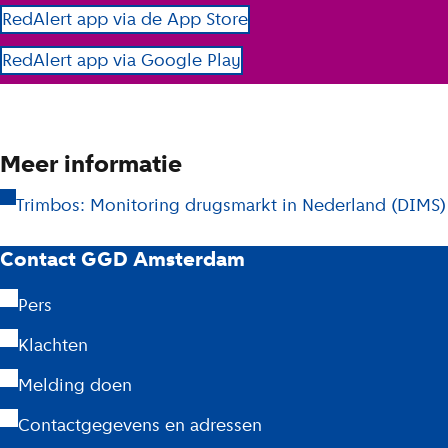
RedAlert app via de App Store
RedAlert app via Google Play
Meer informatie
Trimbos: Monitoring drugsmarkt in Nederland (DIMS)
G
Contact GGD Amsterdam
G
Pers
D
Klachten
A
Melding doen
m
Contactgegevens en adressen