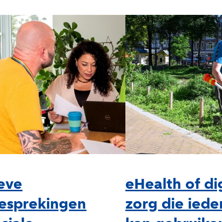
ieve
eHealth of di
esprekingen
zorg die iede