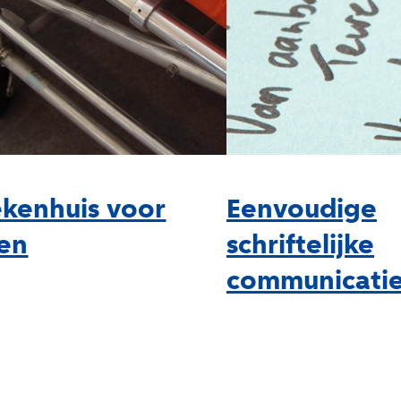
ekenhuis voor
Eenvoudige
en
schriftelijke
communicati