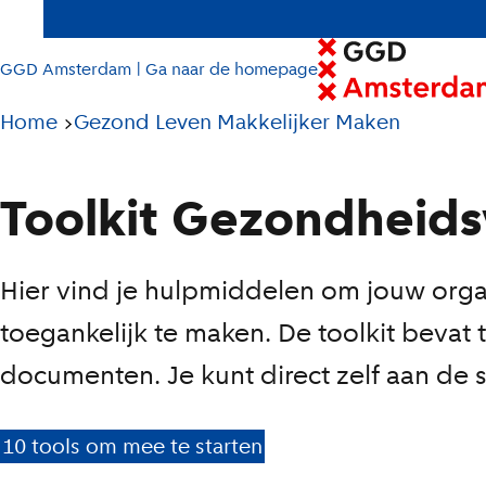
GGD Amsterdam | Ga naar de homepage
Pad
Home
Gezond Leven Makkelijker Maken
tot
T
huidige
Toolkit Gezondheids
o
pagina
o
Hier vind je hulpmiddelen om jouw organ
l
toegankelijk te maken. De toolkit bevat 
k
documenten. Je kunt direct zelf aan de s
i
t
10 tools om mee te starten
G