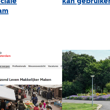
ociale
kan gebruike
eam