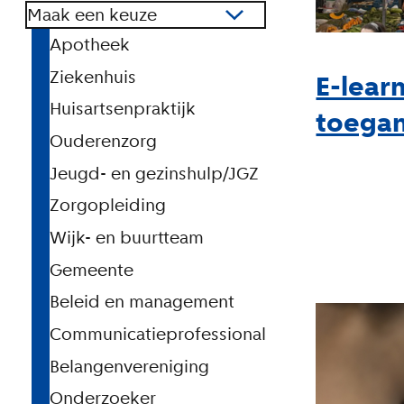
Maak een keuze
Apotheek
Ziekenhuis
E-lear
Huisartsenpraktijk
toegan
Ouderenzorg
Jeugd- en gezinshulp/JGZ
Zorgopleiding
Wijk- en buurtteam
Gemeente
Beleid en management
Communicatieprofessional
Belangenvereniging
Onderzoeker