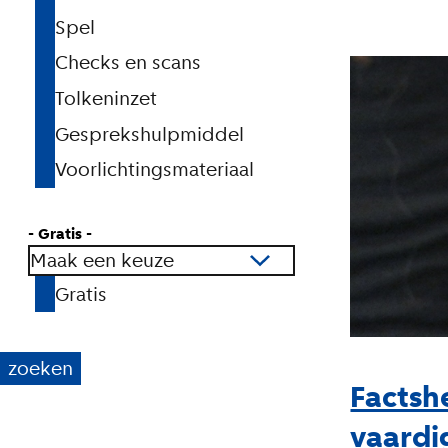
Spel
Checks en scans
Tolkeninzet
Gesprekshulpmiddel
Voorlichtingsmateriaal
- Gratis -
Maak een keuze
Gratis
Factsh
vaard