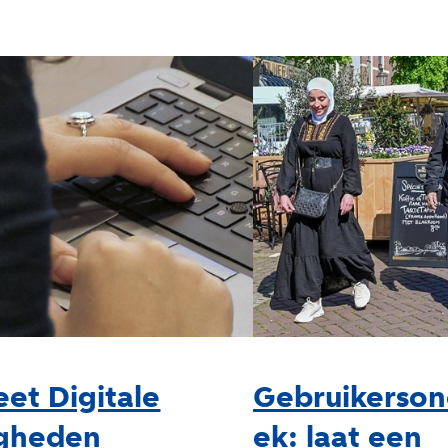
eet Digitale
Gebruikerson
igheden
ek: laat een