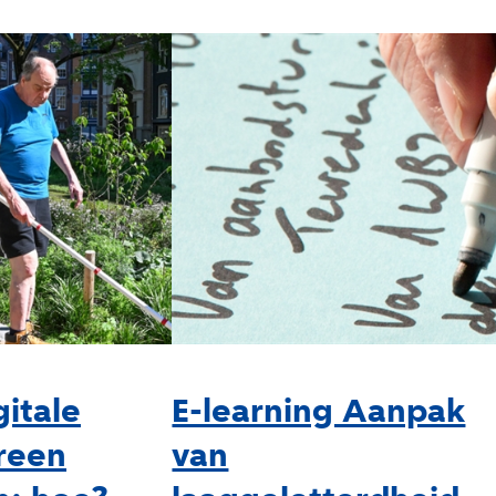
gitale
E-learning Aanpak
reen
van