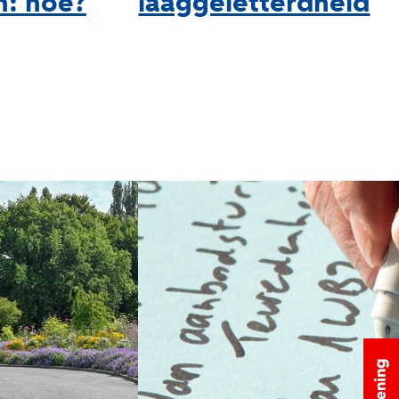
n: hoe?
laaggeletterdheid