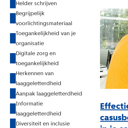
n
Helder schrijven
i
Begrijpelijk
voorlichtingsmateriaal
s
Toegankelijkheid van je
a
organisatie
t
Digitale zorg en
i
toegankelijkheid
e
Herkennen van
s
laaggeletterdheid
Aanpak laaggeletterdheid
Effect
Informatie
laaggeletterdheid
casusb
Diversiteit en inclusie