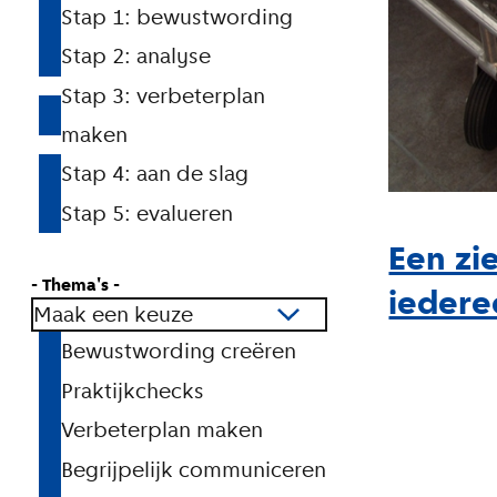
a
Stap 1: bewustwording
Stap 2: analyse
a
Stap 3: verbeterplan
r
maken
d
Stap 4: aan de slag
i
Stap 5: evalueren
g
Een zi
e
- Thema's -
iedere
Maak een keuze
o
Bewustwording creëren
r
Praktijkchecks
g
Verbeterplan maken
a
Begrijpelijk communiceren