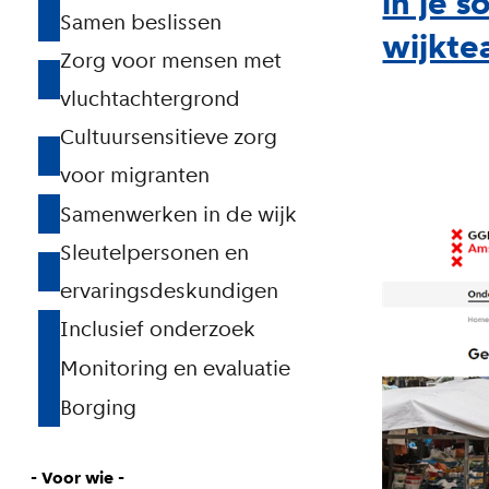
in je s
Samen beslissen
wijkt
Zorg voor mensen met
vluchtachtergrond
Cultuursensitieve zorg
voor migranten
Samenwerken in de wijk
Sleutelpersonen en
ervaringsdeskundigen
Inclusief onderzoek
Monitoring en evaluatie
Borging
- Voor wie -