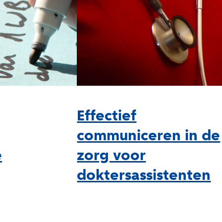
Effectief
communiceren in de
e
zorg voor
doktersassistenten