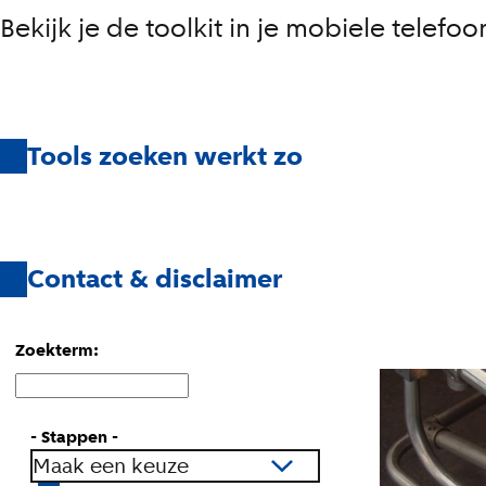
e
Bekijk je de toolkit in je mobiele telefo
z
o
Tools zoeken werkt zo
n
d
h
Contact & disclaimer
e
i
Zoeken
Zoekterm:
d
binnen
de
s
index
- Stappen -
v
Maak een keuze