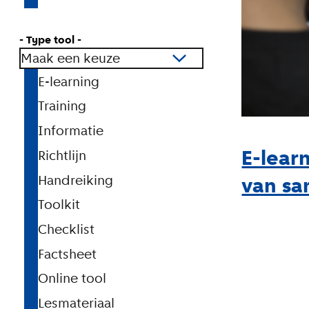
- Type tool -
Maak een keuze
E-learning
Training
Informatie
E-lear
Richtlijn
van sa
Handreiking
Toolkit
Checklist
Factsheet
Online tool
Lesmateriaal