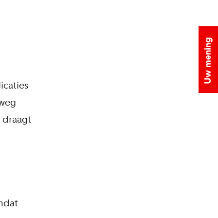
icaties
 weg
 draagt
mdat