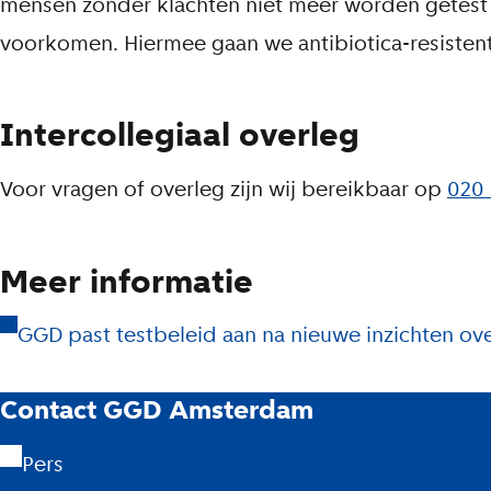
mensen zonder klachten niet meer worden getest
voorkomen. Hiermee gaan we antibiotica-resistent
Intercollegiaal overleg
Voor vragen of overleg zijn wij bereikbaar op
020 
Meer informatie
GGD past testbeleid aan na nieuwe inzichten ov
G
Contact GGD Amsterdam
G
Pers