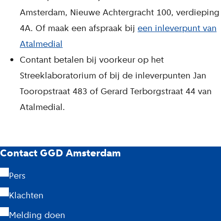
Amsterdam, Nieuwe Achtergracht 100, verdieping
4A. Of maak een afspraak bij
een inleverpunt van
Atalmedial
Contant betalen bij voorkeur op het
Streeklaboratorium of bij de inleverpunten Jan
Tooropstraat 483 of Gerard Terborgstraat 44 van
Atalmedial.
G
Contact GGD Amsterdam
G
Pers
D
Klachten
A
Melding doen