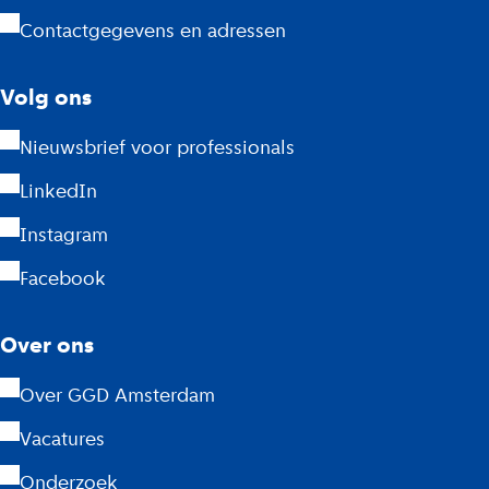
m
Contactgegevens en adressen
s
Volg ons
t
Nieuwsbrief voor professionals
e
LinkedIn
r
Instagram
d
Facebook
a
m
Over ons
Over GGD Amsterdam
Vacatures
Onderzoek