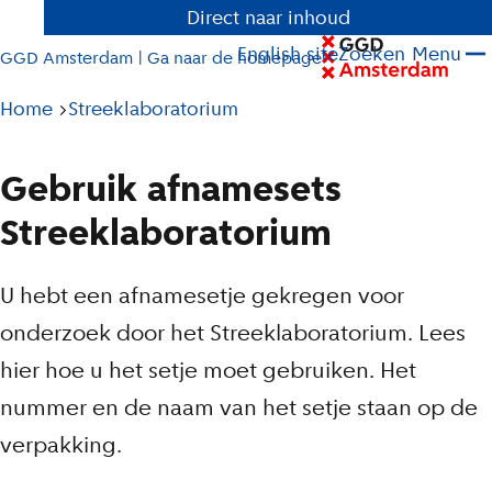
Direct naar inhoud
English site
Zoeken
Menu
GGD Amsterdam | Ga naar de homepage
Pad
Home
Streeklaboratorium
tot
huidige
Gebruik afnamesets
pagina
Streeklaboratorium
U hebt een afnamesetje gekregen voor
onderzoek door het Streeklaboratorium. Lees
hier hoe u het setje moet gebruiken. Het
nummer en de naam van het setje staan op de
verpakking.