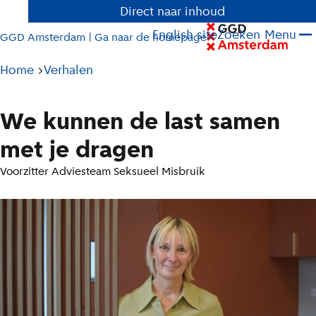
Direct naar inhoud
English site
Zoeken
Menu
GGD Amsterdam | Ga naar de homepage
Pad
Home
Verhalen
tot
huidige
We kunnen de last samen
pagina
met je dragen
Voorzitter Adviesteam Seksueel Misbruik