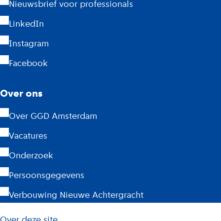
Nieuwsbrief voor professionals
e
LinkedIn
r
Instagram
d
Facebook
a
m
Over ons
Over GGD Amsterdam
Vacatures
Onderzoek
Persoonsgegevens
Verbouwing Nieuwe Achtergracht
L
Over deze site