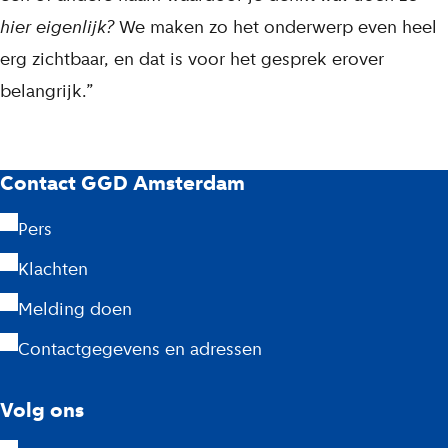
hier eigenlijk?
We maken zo het onderwerp even heel
erg zichtbaar, en dat is voor het gesprek erover
belangrijk.”
G
Contact GGD Amsterdam
G
Pers
D
Klachten
A
Melding doen
m
Contactgegevens en adressen
s
Volg ons
t