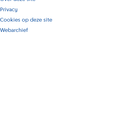
i
j
Privacy
s
Cookies op deze site
t
Webarchief